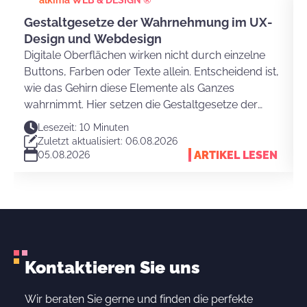
Gestaltgesetze der Wahrnehmung im UX-
Design und Webdesign
Digitale Oberflächen wirken nicht durch einzelne
Buttons, Farben oder Texte allein. Entscheidend ist,
wie das Gehirn diese Elemente als Ganzes
wahrnimmt. Hier setzen die Gestaltgesetze der
Wahrnehmung an. Sie erklären, warum Nutzer
Lesezeit: 10 Minuten
Strukturen schnell verstehen und eine Website
Zuletzt aktualisiert: 06.08.2026
intuitiv bedienen können.
ARTIKEL LESEN
05.08.2026
Kontaktieren Sie uns
Wir beraten Sie gerne und finden die perfekte