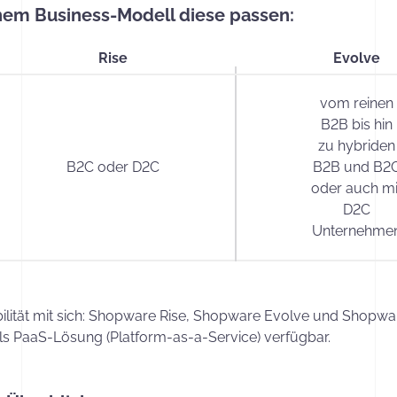
hem Business-Modell diese passen:
Rise
Evolve
vom reinen
B2B bis hin
zu hybriden
B2C oder D2C
B2B und B2
oder auch mi
D2C
Unternehme
xibilität mit sich: Shopware Rise, Shopware Evolve und Shop
ls PaaS-Lösung (Platform-as-a-Service) verfügbar.