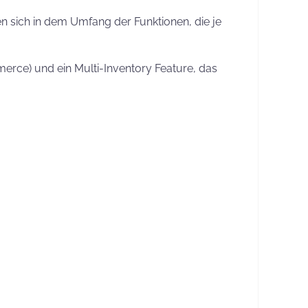
n sich in dem Umfang der Funktionen, die je
erce) und ein Multi-Inventory Feature, das
elche Funktionen im Onlineshop benötigt
rfsanalyse durchzuführen.