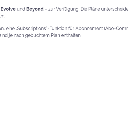
,
Evolve
und
Beyond
– zur Verfügung. Die Pläne unterscheide
en.
ion, eine „Subscriptions”-Funktion für Abonnement (Abo-Comm
sind je nach gebuchtem Plan enthalten.
lzahl von Funktionen. Es ist wichtig, vorab festzustellen, w
e hier als Unterstützung hinzugezogen werden, um eine Beda