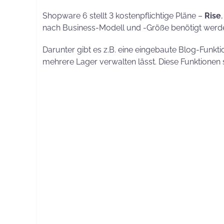
Shopware 6 stellt 3 kostenpflichtige Pläne –
Rise
nach Business-Modell und -Größe benötigt werd
Darunter gibt es z.B. eine eingebaute Blog-Funkt
mehrere Lager verwalten lässt. Diese Funktionen 
Die angebotenen Shopware Pläne bieten eine Vie
werden. Eine
professionelle Webagentur
sollt