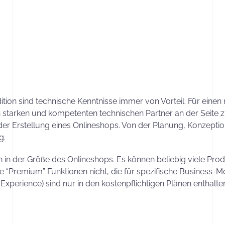
? In unserem Blog-Beitrag „
Onlineshops – Wie lange dauert d
ion sind technische Kenntnisse immer von Vorteil. Für einen
n starken und kompetenten technischen Partner an der Seite z
n der Erstellung eines Onlineshops. Von der Planung, Konzept
g.
 in der Größe des Onlineshops. Es können beliebig viele Pr
 “Premium” Funktionen nicht, die für spezifische Business-Mo
perience) sind nur in den kostenpflichtigen Plänen enthalten