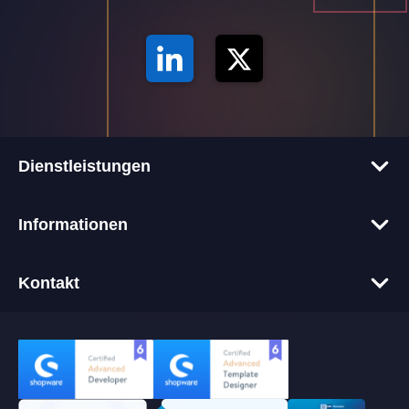
Dienstleistungen
Corporate-Websites
Informationen
Onlineshops
Tech-Blog
Webentwicklung
Kontakt
Glossar
Webdesign
+49 611 9458 64 00
Über uns
Hosting
info@alkima.de
Referenzen
IT-Betreuung
alkima GmbH
Partner
Cookie Banner (CMP) Integration