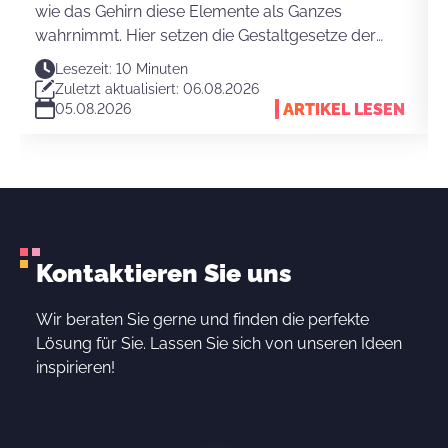
wie das Gehirn diese Elemente als Ganzes
wahrnimmt. Hier setzen die Gestaltgesetze der
Wahrnehmung an. Sie erklären, warum Nutzer
Lesezeit: 10 Minuten
Strukturen schnell verstehen und eine Website
Zuletzt aktualisiert: 06.08.2026
intuitiv bedienen können.
ARTIKEL LESEN
05.08.2026
Kontaktieren Sie uns
Wir beraten Sie gerne und finden die perfekte
Lösung für Sie. Lassen Sie sich von unseren Ideen
inspirieren!