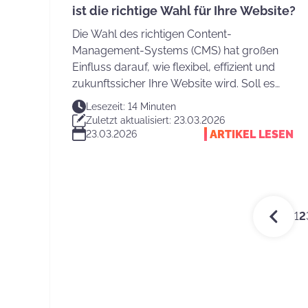
ist die richtige Wahl für Ihre Website?
Die Wahl des richtigen Content-
Management-Systems (CMS) hat großen
Einfluss darauf, wie flexibel, effizient und
zukunftssicher Ihre Website wird. Soll es
TYPO3 sein, das sich in Deutschland bei
Lesezeit: 14 Minuten
größeren Unternehmen findet, oder doch
Zuletzt aktualisiert: 23.03.2026
WordPress, das weltweit als unkomplizierter
ARTIKEL LESEN
23.03.2026
Allrounder für jede Größe gilt?
1
2