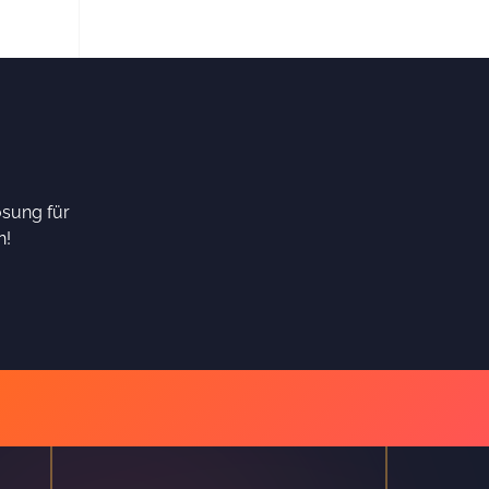
ösung für
n!