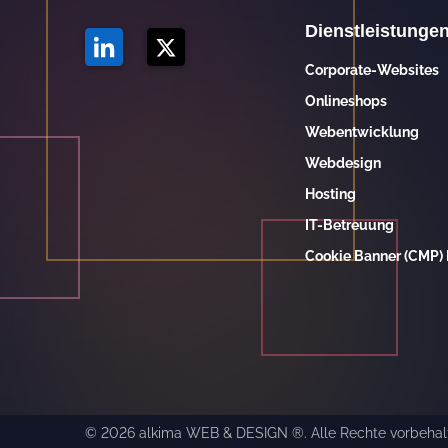
Dienstleistunge
Corporate-Websites
Onlineshops
Webentwicklung
Webdesign
Hosting
IT-Betreuung
Cookie Banner (CMP) 
© 2026 alkima WEB & DESIGN ®. Alle Rechte vorbehal