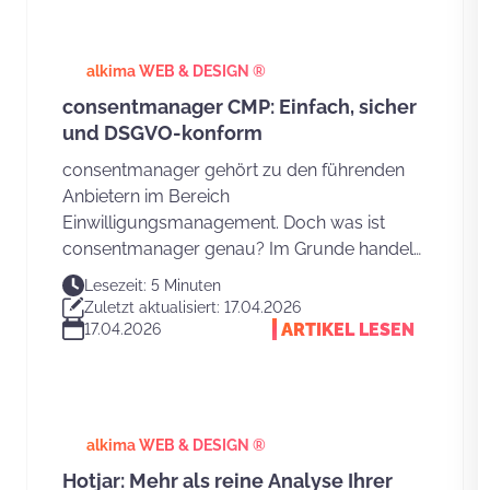
Produkt.
alkima WEB & DESIGN ®
consentmanager CMP: Einfach, sicher
und DSGVO-konform
consentmanager gehört zu den führenden
Anbietern im Bereich
Einwilligungsmanagement. Doch was ist
consentmanager genau? Im Grunde handelt
es sich um eine Software, die
Lesezeit: 5 Minuten
Nutzerzustimmungen für Datenschutz und
Zuletzt aktualisiert: 17.04.2026
Cookies auf Websites verwaltet. Dahinter
ARTIKEL LESEN
17.04.2026
steht ein erfahrenes Team aus
Rechtsexperten und Produktentwicklern.
alkima WEB & DESIGN ®
Hotjar: Mehr als reine Analyse Ihrer