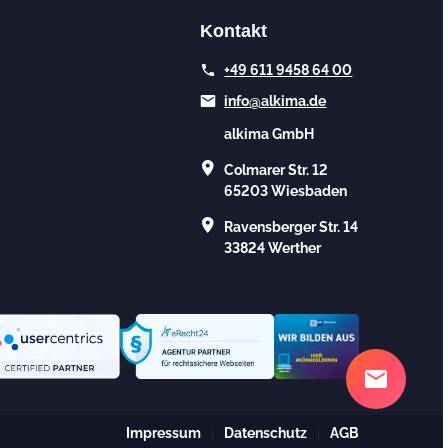
Kontakt
+49 611 9458 64 00
info@alkima.de
alkima GmbH
Colmarer Str. 12
65203 Wiesbaden
Ravensberger Str. 14
33824 Werther
Impressum
Datenschutz
AGB