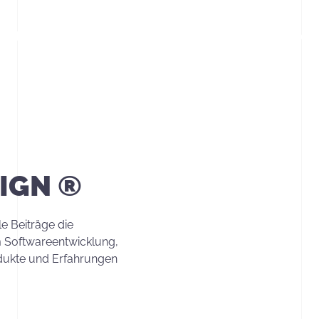
Referenzen
Über uns
Partner
Tech-Blog
SIGN ®
le Beiträge die
 Softwareentwicklung,
dukte und Erfahrungen