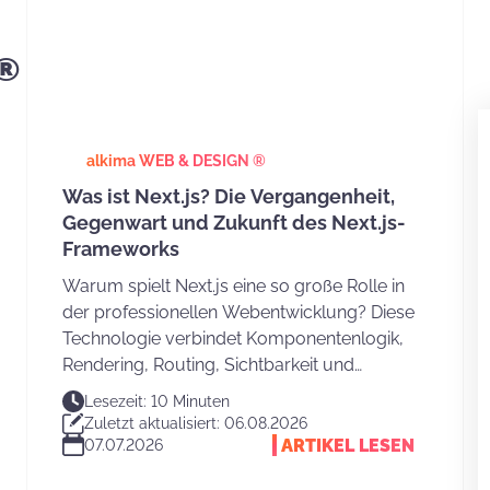
 ®
alkima WEB & DESIGN ®
Was ist Next.js? Die Vergangenheit,
Gegenwart und Zukunft des Next.js-
Frameworks
Warum spielt Next.js eine so große Rolle in
der professionellen Webentwicklung? Diese
Technologie verbindet Komponentenlogik,
Rendering, Routing, Sichtbarkeit und
Performance in einer Architektur, die für
Lesezeit: 10 Minuten
Websites, Shops und Webanwendungen
Zuletzt aktualisiert: 06.08.2026
geeignet ist. Dadurch wird aus einer
ARTIKEL LESEN
07.07.2026
Benutzeroberfläche schneller ein digitales