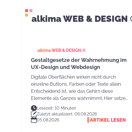
alkima WEB & DESIGN
alkima WEB & DESIGN ®
Gestaltgesetze der Wahrnehmung im
UX-Design und Webdesign
Digitale Oberflächen wirken nicht durch
einzelne Buttons, Farben oder Texte allein.
Entscheidend ist, wie das Gehirn diese
Elemente als Ganzes wahrnimmt. Hier setzen
die Gestaltgesetze der Wahrnehmung an. Sie
Lesezeit: 10 Minuten
erklären, warum Nutzer Strukturen schnell
Zuletzt aktualisiert: 06.08.2026
verstehen und eine Website intuitiv bedienen
ARTIKEL LESEN
05.08.2026
können.