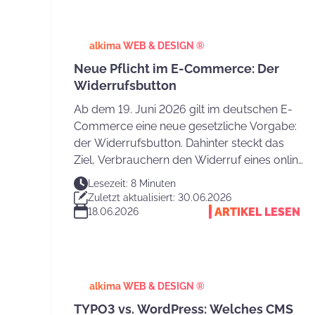
alkima WEB & DESIGN ®
Neue Pflicht im E-Commerce: Der
Widerrufsbutton
Ab dem 19. Juni 2026 gilt im deutschen E-
Commerce eine neue gesetzliche Vorgabe:
der Widerrufsbutton. Dahinter steckt das
Ziel, Verbrauchern den Widerruf eines online
abgeschlossenen Vertrags zu vereinfachen.
Lesezeit: 8 Minuten
Das soll die praktische Ausübung des
Zuletzt aktualisiert: 30.06.2026
Widerrufsrechts beim Online-Kauf
ARTIKEL LESEN
18.06.2026
erleichtern.
alkima WEB & DESIGN ®
TYPO3 vs. WordPress: Welches CMS