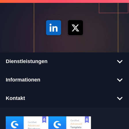
Dienstleistungen
Corporate-Websites
Informationen
Onlineshops
Tech-Blog
Webentwicklung
Kontakt
Glossar
Webdesign
+49 611 9458 64 00
Über uns
Hosting
info@alkima.de
Referenzen
IT-Betreuung