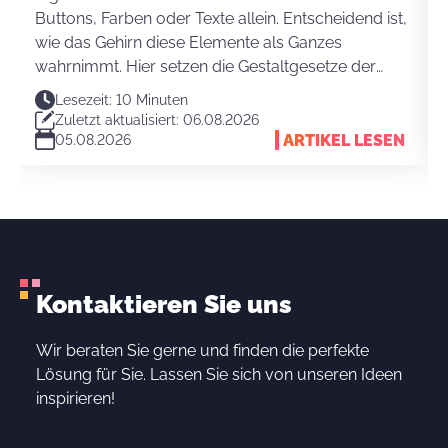
Buttons, Farben oder Texte allein. Entscheidend ist,
wie das Gehirn diese Elemente als Ganzes
wahrnimmt. Hier setzen die Gestaltgesetze der
Wahrnehmung an. Sie erklären, warum Nutzer
Lesezeit: 10 Minuten
Strukturen schnell verstehen und eine Website
Zuletzt aktualisiert: 06.08.2026
intuitiv bedienen können.
ARTIKEL LESEN
05.08.2026
Kontaktieren Sie uns
Wir beraten Sie gerne und finden die perfekte
Lösung für Sie. Lassen Sie sich von unseren Ideen
inspirieren!