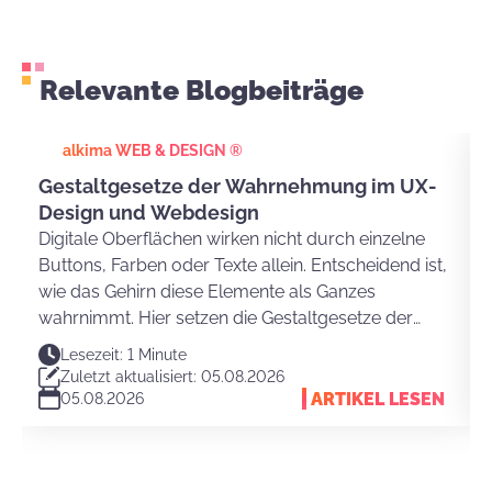
Relevante Blogbeiträge
alkima WEB & DESIGN ®
Gestaltgesetze der Wahrnehmung im UX-
Design und Webdesign
Digitale Oberflächen wirken nicht durch einzelne
Buttons, Farben oder Texte allein. Entscheidend ist,
wie das Gehirn diese Elemente als Ganzes
wahrnimmt. Hier setzen die Gestaltgesetze der
Wahrnehmung an. Sie erklären, warum Nutzer
Lesezeit: 1 Minute
Strukturen schnell verstehen und eine Website
Zuletzt aktualisiert: 05.08.2026
intuitiv bedienen können.
ARTIKEL LESEN
05.08.2026