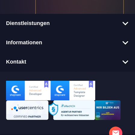
Dienstleistungen
Corporate-Websites
Informationen
Onlineshops
Tech-Blog
Webentwicklung
Kontakt
Glossar
Webdesign
+49 611 9458 64 00
Über uns
Hosting
info@alkima.de
Referenzen
IT-Betreuung
alkima GmbH
Partner
Cookie Banner (CMP) Integration
Colmarer Str. 12
Kontakt
65203 Wiesbaden
Cookie-Einwilligung
Ravensberger Str. 14
33824 Werther